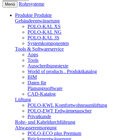
Rohrsysteme
Menü
Produkte
Produkte
Gebäudeentwässerung
POLO-KAL XS
POLO-KAL NG
POLO-KAL 3S
Systemkomponenten
Tools & Softwareservice
Apps
Tools
Ausschreibungstexte
World of products . Produktkatalog
BIM
Daten für
Planungssoftware
CAD-Katalog
Lüftung
POLO-KWL Komfortwohnraumlüftung
POLO-EWT Erdwärmetauscher
Privatkunde
Rohr- und Kabeldurchführung
Abwasserentsorgung
POLO-ECO plus Premium
Brückenentwässerung