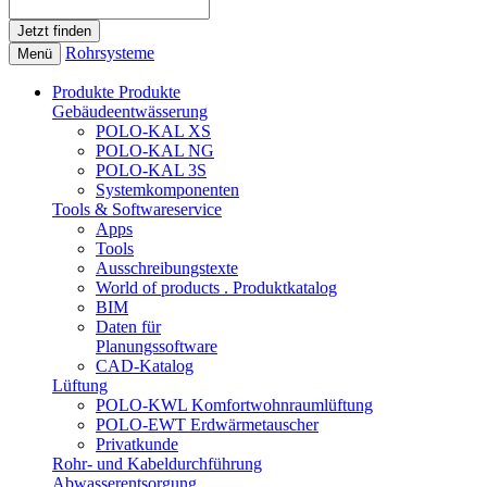
Rohrsysteme
Menü
Produkte
Produkte
Gebäudeentwässerung
POLO-KAL XS
POLO-KAL NG
POLO-KAL 3S
Systemkomponenten
Tools & Softwareservice
Apps
Tools
Ausschreibungstexte
World of products . Produktkatalog
BIM
Daten für
Planungssoftware
CAD-Katalog
Lüftung
POLO-KWL Komfortwohnraumlüftung
POLO-EWT Erdwärmetauscher
Privatkunde
Rohr- und Kabeldurchführung
Abwasserentsorgung