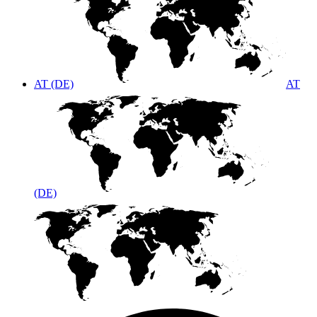
AT (DE)
AT
(DE)