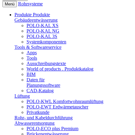
Rohrsysteme
Menü
Produkte
Produkte
Gebäudeentwässerung
POLO-KAL XS
POLO-KAL NG
POLO-KAL 3S
Systemkomponenten
Tools & Softwareservice
Apps
Tools
Ausschreibungstexte
World of products . Produktkatalog
BIM
Daten für
Planungssoftware
CAD-Katalog
Lüftung
POLO-KWL Komfortwohnraumlüftung
POLO-EWT Erdwärmetauscher
Privatkunde
Rohr- und Kabeldurchführung
Abwasserentsorgung
POLO-ECO plus Premium
Brückenentwässerung