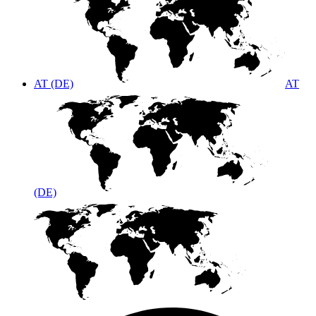
AT (DE)
AT
(DE)