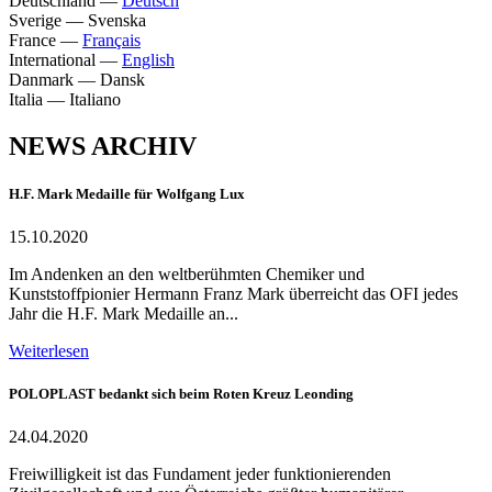
Deutschland
—
Deutsch
Sverige
—
Svenska
France
—
Français
International
—
English
Danmark
—
Dansk
Italia
—
Italiano
NEWS ARCHIV
H.F. Mark Medaille für Wolfgang Lux
15.10.2020
Im Andenken an den weltberühmten Chemiker und
Kunststoffpionier Hermann Franz Mark überreicht das OFI jedes
Jahr die H.F. Mark Medaille an...
Weiterlesen
POLOPLAST bedankt sich beim Roten Kreuz Leonding
24.04.2020
Freiwilligkeit ist das Fundament jeder funktionierenden