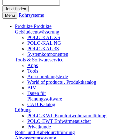
Rohrsysteme
Menü
Produkte
Produkte
Gebäudeentwässerung
POLO-KAL XS
POLO-KAL NG
POLO-KAL 3S
Systemkomponenten
Tools & Softwareservice
Apps
Tools
Ausschreibungstexte
World of products . Produktkatalog
BIM
Daten für
Planungssoftware
CAD-Katalog
Lüftung
POLO-KWL Komfortwohnraumlüftung
POLO-EWT Erdwärmetauscher
Privatkunde
Rohr- und Kabeldurchführung
Abwasserentsorgung