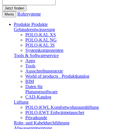
Rohrsysteme
Menü
Produkte
Produkte
Gebäudeentwässerung
POLO-KAL XS
POLO-KAL NG
POLO-KAL 3S
Systemkomponenten
Tools & Softwareservice
Apps
Tools
Ausschreibungstexte
World of products . Produktkatalog
BIM
Daten für
Planungssoftware
CAD-Katalog
Lüftung
POLO-KWL Komfortwohnraumlüftung
POLO-EWT Erdwärmetauscher
Privatkunde
Rohr- und Kabeldurchführung
Abwasserentsorgung