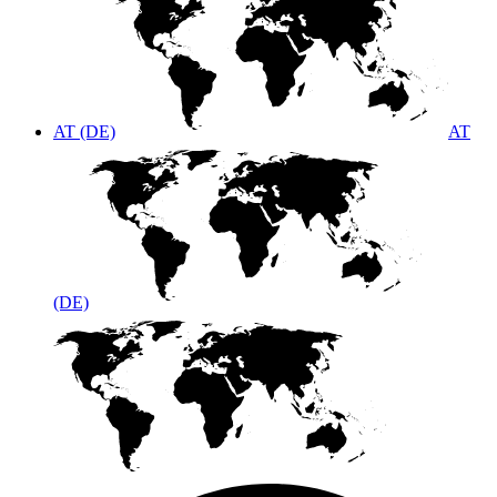
AT (DE)
AT
(DE)