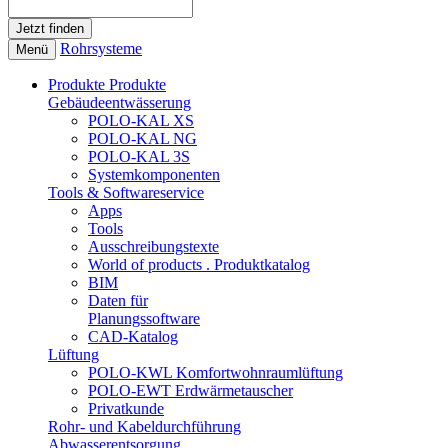
Rohrsysteme
Menü
Produkte
Produkte
Gebäudeentwässerung
POLO-KAL XS
POLO-KAL NG
POLO-KAL 3S
Systemkomponenten
Tools & Softwareservice
Apps
Tools
Ausschreibungstexte
World of products . Produktkatalog
BIM
Daten für
Planungssoftware
CAD-Katalog
Lüftung
POLO-KWL Komfortwohnraumlüftung
POLO-EWT Erdwärmetauscher
Privatkunde
Rohr- und Kabeldurchführung
Abwasserentsorgung