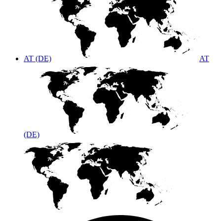
AT (DE)
AT
(DE)