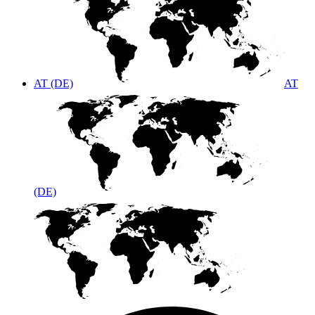
AT (DE)
AT
(DE)