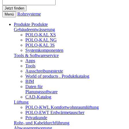
Rohrsysteme
Menü
Produkte
Produkte
Gebäudeentwässerung
POLO-KAL XS
POLO-KAL NG
POLO-KAL 3S
Systemkomponenten
Tools & Softwareservice
Apps
Tools
Ausschreibungstexte
World of products . Produktkatalog
BIM
Daten für
Planungssoftware
CAD-Katalog
Lüftung
POLO-KWL Komfortwohnraumlüftung
POLO-EWT Erdwärmetauscher
Privatkunde
Rohr- und Kabeldurchführung
Abwasserentsorgung