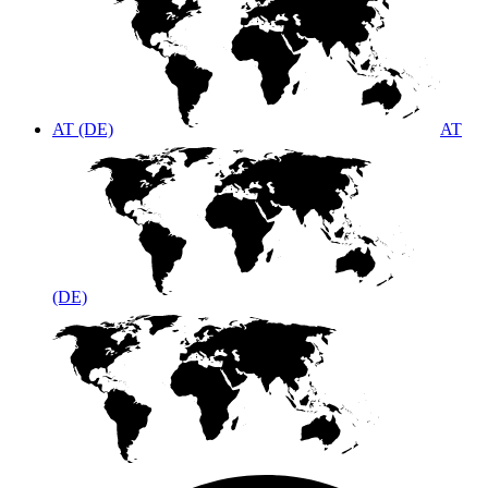
AT (DE)
AT
(DE)