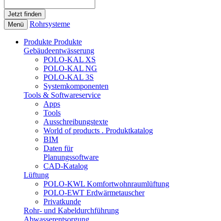
Rohrsysteme
Menü
Produkte
Produkte
Gebäudeentwässerung
POLO-KAL XS
POLO-KAL NG
POLO-KAL 3S
Systemkomponenten
Tools & Softwareservice
Apps
Tools
Ausschreibungstexte
World of products . Produktkatalog
BIM
Daten für
Planungssoftware
CAD-Katalog
Lüftung
POLO-KWL Komfortwohnraumlüftung
POLO-EWT Erdwärmetauscher
Privatkunde
Rohr- und Kabeldurchführung
Abwasserentsorgung