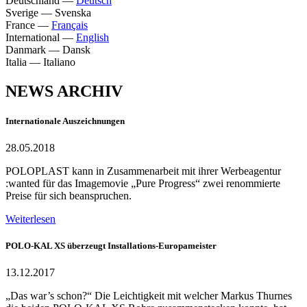
Deutschland
—
Deutsch
Sverige
—
Svenska
France
—
Français
International
—
English
Danmark
—
Dansk
Italia
—
Italiano
NEWS ARCHIV
Internationale Auszeichnungen
28.05.2018
POLOPLAST kann in Zusammenarbeit mit ihrer Werbeagentur
:wanted für das Imagemovie „Pure Progress“ zwei renommierte
Preise für sich beanspruchen.
Weiterlesen
POLO-KAL XS überzeugt Installations-Europameister
13.12.2017
„Das war’s schon?“ Die Leichtigkeit mit welcher Markus Thurnes