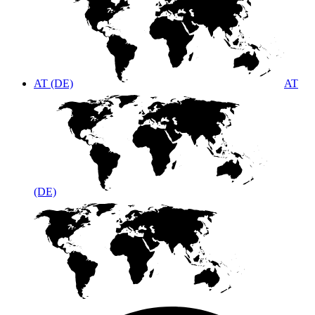
AT (DE)
AT
(DE)