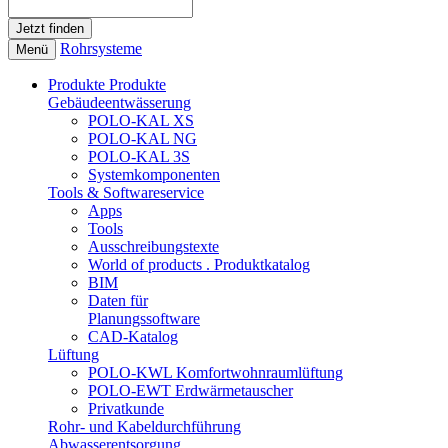
Rohrsysteme
Menü
Produkte
Produkte
Gebäudeentwässerung
POLO-KAL XS
POLO-KAL NG
POLO-KAL 3S
Systemkomponenten
Tools & Softwareservice
Apps
Tools
Ausschreibungstexte
World of products . Produktkatalog
BIM
Daten für
Planungssoftware
CAD-Katalog
Lüftung
POLO-KWL Komfortwohnraumlüftung
POLO-EWT Erdwärmetauscher
Privatkunde
Rohr- und Kabeldurchführung
Abwasserentsorgung