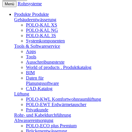
Rohrsysteme
Menü
Produkte
Produkte
Gebäudeentwässerung
POLO-KAL XS
POLO-KAL NG
POLO-KAL 3S
Systemkomponenten
Tools & Softwareservice
Apps
Tools
Ausschreibungstexte
World of products . Produktkatalog
BIM
Daten für
Planungssoftware
CAD-Katalog
Lüftung
POLO-KWL Komfortwohnraumlüftung
POLO-EWT Erdwärmetauscher
Privatkunde
Rohr- und Kabeldurchführung
Abwasserentsorgung
POLO-ECO plus Premium
Brückenentwässerung