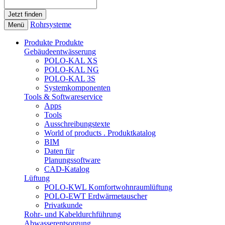
Rohrsysteme
Menü
Produkte
Produkte
Gebäudeentwässerung
POLO-KAL XS
POLO-KAL NG
POLO-KAL 3S
Systemkomponenten
Tools & Softwareservice
Apps
Tools
Ausschreibungstexte
World of products . Produktkatalog
BIM
Daten für
Planungssoftware
CAD-Katalog
Lüftung
POLO-KWL Komfortwohnraumlüftung
POLO-EWT Erdwärmetauscher
Privatkunde
Rohr- und Kabeldurchführung
Abwasserentsorgung