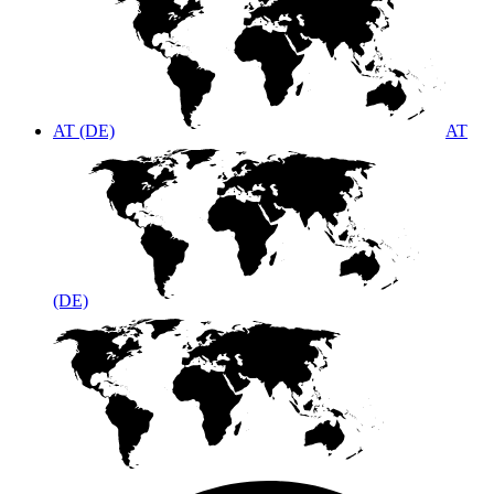
AT (DE)
AT
(DE)