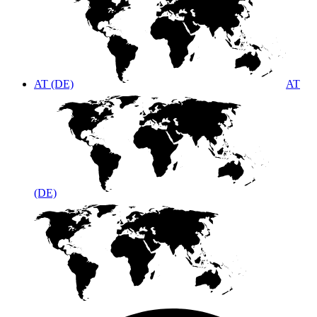
AT (DE)
AT
(DE)