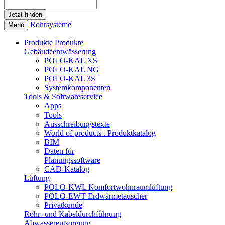
Rohrsysteme
Menü
Produkte
Produkte
Gebäudeentwässerung
POLO-KAL XS
POLO-KAL NG
POLO-KAL 3S
Systemkomponenten
Tools & Softwareservice
Apps
Tools
Ausschreibungstexte
World of products . Produktkatalog
BIM
Daten für
Planungssoftware
CAD-Katalog
Lüftung
POLO-KWL Komfortwohnraumlüftung
POLO-EWT Erdwärmetauscher
Privatkunde
Rohr- und Kabeldurchführung
Abwasserentsorgung