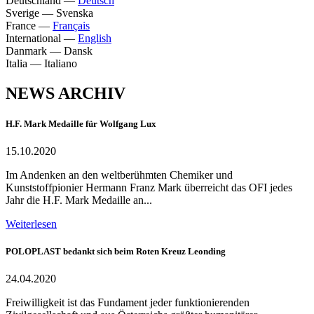
Deutschland
—
Deutsch
Sverige
—
Svenska
France
—
Français
International
—
English
Danmark
—
Dansk
Italia
—
Italiano
NEWS ARCHIV
H.F. Mark Medaille für Wolfgang Lux
15.10.2020
Im Andenken an den weltberühmten Chemiker und
Kunststoffpionier Hermann Franz Mark überreicht das OFI jedes
Jahr die H.F. Mark Medaille an...
Weiterlesen
POLOPLAST bedankt sich beim Roten Kreuz Leonding
24.04.2020
Freiwilligkeit ist das Fundament jeder funktionierenden