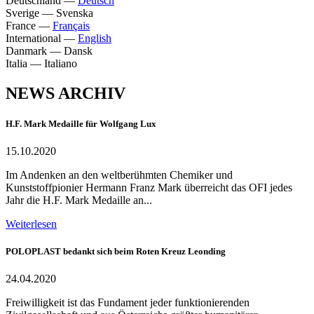
Deutschland
—
Deutsch
Sverige
—
Svenska
France
—
Français
International
—
English
Danmark
—
Dansk
Italia
—
Italiano
NEWS ARCHIV
H.F. Mark Medaille für Wolfgang Lux
15.10.2020
Im Andenken an den weltberühmten Chemiker und
Kunststoffpionier Hermann Franz Mark überreicht das OFI jedes
Jahr die H.F. Mark Medaille an...
Weiterlesen
POLOPLAST bedankt sich beim Roten Kreuz Leonding
24.04.2020
Freiwilligkeit ist das Fundament jeder funktionierenden