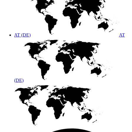
AT (DE)
AT
(DE)