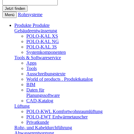
Rohrsysteme
Menü
Produkte
Produkte
Gebäudeentwässerung
POLO-KAL XS
POLO-KAL NG
POLO-KAL 3S
Systemkomponenten
Tools & Softwareservice
Apps
Tools
Ausschreibungstexte
World of products . Produktkatalog
BIM
Daten für
Planungssoftware
CAD-Katalog
Lüftung
POLO-KWL Komfortwohnraumlüftung
POLO-EWT Erdwärmetauscher
Privatkunde
Rohr- und Kabeldurchführung
Abwasserentsorgung