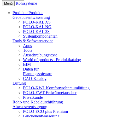
Rohrsysteme
Menü
Produkte
Produkte
Gebäudeentwässerung
POLO-KAL XS
POLO-KAL NG
POLO-KAL 3S
Systemkomponenten
Tools & Softwareservice
Apps
Tools
Ausschreibungstexte
World of products . Produktkatalog
BIM
Daten für
Planungssoftware
CAD-Katalog
Lüftung
POLO-KWL Komfortwohnraumlüftung
POLO-EWT Erdwärmetauscher
Privatkunde
Rohr- und Kabeldurchführung
Abwasserentsorgung
POLO-ECO plus Premium
Brückenentwässerung