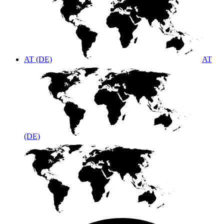
AT (DE)
AT
(DE)