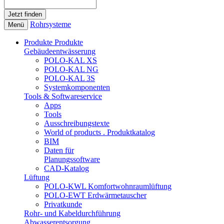
Rohrsysteme
Menü
Produkte
Produkte
Gebäudeentwässerung
POLO-KAL XS
POLO-KAL NG
POLO-KAL 3S
Systemkomponenten
Tools & Softwareservice
Apps
Tools
Ausschreibungstexte
World of products . Produktkatalog
BIM
Daten für
Planungssoftware
CAD-Katalog
Lüftung
POLO-KWL Komfortwohnraumlüftung
POLO-EWT Erdwärmetauscher
Privatkunde
Rohr- und Kabeldurchführung
Abwasserentsorgung