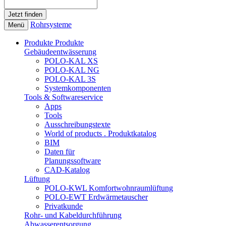
Rohrsysteme
Menü
Produkte
Produkte
Gebäudeentwässerung
POLO-KAL XS
POLO-KAL NG
POLO-KAL 3S
Systemkomponenten
Tools & Softwareservice
Apps
Tools
Ausschreibungstexte
World of products . Produktkatalog
BIM
Daten für
Planungssoftware
CAD-Katalog
Lüftung
POLO-KWL Komfortwohnraumlüftung
POLO-EWT Erdwärmetauscher
Privatkunde
Rohr- und Kabeldurchführung
Abwasserentsorgung