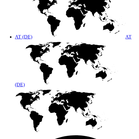
AT (DE)
AT
(DE)