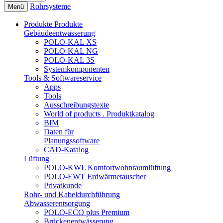
Rohrsysteme
Menü
Produkte
Produkte
Gebäudeentwässerung
POLO-KAL XS
POLO-KAL NG
POLO-KAL 3S
Systemkomponenten
Tools & Softwareservice
Apps
Tools
Ausschreibungstexte
World of products . Produktkatalog
BIM
Daten für
Planungssoftware
CAD-Katalog
Lüftung
POLO-KWL Komfortwohnraumlüftung
POLO-EWT Erdwärmetauscher
Privatkunde
Rohr- und Kabeldurchführung
Abwasserentsorgung
POLO-ECO plus Premium
Brückenentwässerung