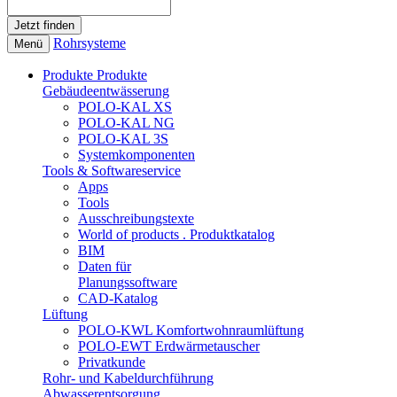
Rohrsysteme
Menü
Produkte
Produkte
Gebäudeentwässerung
POLO-KAL XS
POLO-KAL NG
POLO-KAL 3S
Systemkomponenten
Tools & Softwareservice
Apps
Tools
Ausschreibungstexte
World of products . Produktkatalog
BIM
Daten für
Planungssoftware
CAD-Katalog
Lüftung
POLO-KWL Komfortwohnraumlüftung
POLO-EWT Erdwärmetauscher
Privatkunde
Rohr- und Kabeldurchführung
Abwasserentsorgung