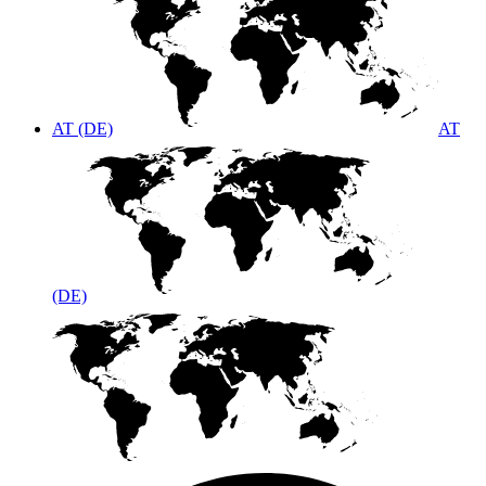
AT (DE)
AT
(DE)