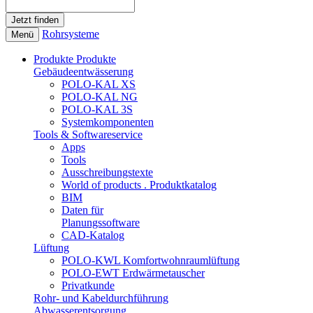
Rohrsysteme
Menü
Produkte
Produkte
Gebäudeentwässerung
POLO-KAL XS
POLO-KAL NG
POLO-KAL 3S
Systemkomponenten
Tools & Softwareservice
Apps
Tools
Ausschreibungstexte
World of products . Produktkatalog
BIM
Daten für
Planungssoftware
CAD-Katalog
Lüftung
POLO-KWL Komfortwohnraumlüftung
POLO-EWT Erdwärmetauscher
Privatkunde
Rohr- und Kabeldurchführung
Abwasserentsorgung