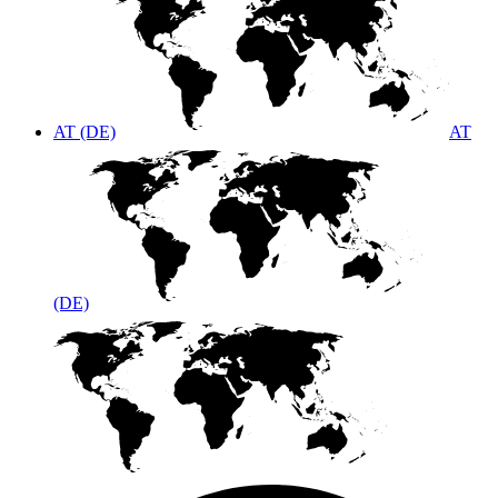
AT (DE)
AT
(DE)