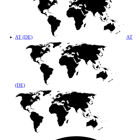
AT (DE)
AT
(DE)