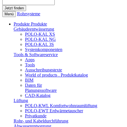
Rohrsysteme
Menü
Produkte
Produkte
Gebäudeentwässerung
POLO-KAL XS
POLO-KAL NG
POLO-KAL 3S
Systemkomponenten
Tools & Softwareservice
Apps
Tools
Ausschreibungstexte
World of products . Produktkatalog
BIM
Daten für
Planungssoftware
CAD-Katalog
Lüftung
POLO-KWL Komfortwohnraumlüftung
POLO-EWT Erdwärmetauscher
Privatkunde
Rohr- und Kabeldurchführung
Abwasserentsorgung