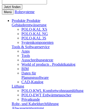
Rohrsysteme
Menü
Produkte
Produkte
Gebäudeentwässerung
POLO-KAL XS
POLO-KAL NG
POLO-KAL 3S
Systemkomponenten
Tools & Softwareservice
Apps
Tools
Ausschreibungstexte
World of products . Produktkatalog
BIM
Daten für
Planungssoftware
CAD-Katalog
Lüftung
POLO-KWL Komfortwohnraumlüftung
POLO-EWT Erdwärmetauscher
Privatkunde
Rohr- und Kabeldurchführung
Abwasserentsorgung