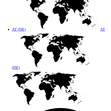
AT (DE)
AT
(DE)