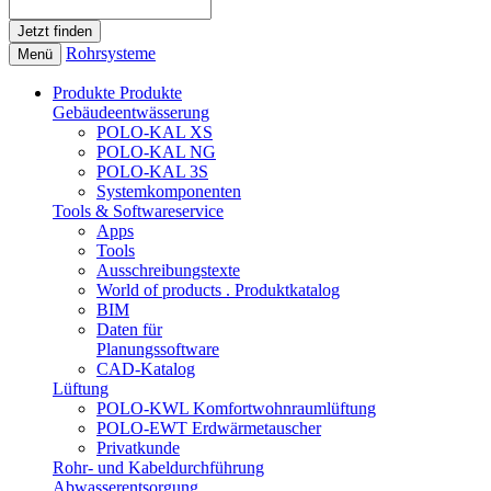
Rohrsysteme
Menü
Produkte
Produkte
Gebäudeentwässerung
POLO-KAL XS
POLO-KAL NG
POLO-KAL 3S
Systemkomponenten
Tools & Softwareservice
Apps
Tools
Ausschreibungstexte
World of products . Produktkatalog
BIM
Daten für
Planungssoftware
CAD-Katalog
Lüftung
POLO-KWL Komfortwohnraumlüftung
POLO-EWT Erdwärmetauscher
Privatkunde
Rohr- und Kabeldurchführung
Abwasserentsorgung