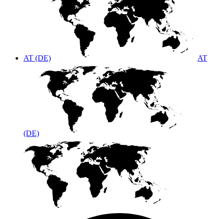
AT (DE)
AT
(DE)