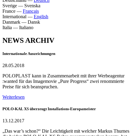
Deutschland
—
Deutsch
Sverige
—
Svenska
France
—
Français
International
—
English
Danmark
—
Dansk
Italia
—
Italiano
NEWS ARCHIV
Internationale Auszeichnungen
28.05.2018
POLOPLAST kann in Zusammenarbeit mit ihrer Werbeagentur
:wanted für das Imagemovie „Pure Progress“ zwei renommierte
Preise für sich beanspruchen.
Weiterlesen
POLO-KAL XS überzeugt Installations-Europameister
13.12.2017
„Das war’s schon?“ Die Leichtigkeit mit welcher Markus Thurnes