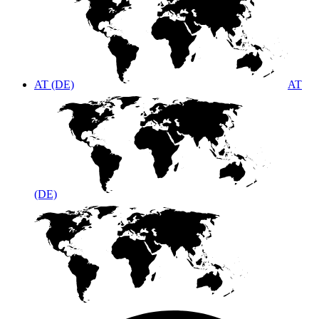
AT (DE)
AT
(DE)