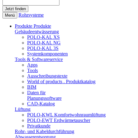
Rohrsysteme
Menü
Produkte
Produkte
Gebäudeentwässerung
POLO-KAL XS
POLO-KAL NG
POLO-KAL 3S
Systemkomponenten
Tools & Softwareservice
Apps
Tools
Ausschreibungstexte
World of products . Produktkatalog
BIM
Daten für
Planungssoftware
CAD-Katalog
Lüftung
POLO-KWL Komfortwohnraumlüftung
POLO-EWT Erdwärmetauscher
Privatkunde
Rohr- und Kabeldurchführung
Abwasserentsorgung