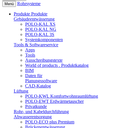
Rohrsysteme
Menü
Produkte
Produkte
Gebäudeentwässerung
POLO-KAL XS
POLO-KAL NG
POLO-KAL 3S
Systemkomponenten
Tools & Softwareservice
Apps
Tools
Ausschreibungstexte
World of products . Produktkatalog
BIM
Daten für
Planungssoftware
CAD-Katalog
Lüftung
POLO-KWL Komfortwohnraumlüftung
POLO-EWT Erdwärmetauscher
Privatkunde
Rohr- und Kabeldurchführung
Abwasserentsorgung
POLO-ECO plus Premium
Brückenentwässerung