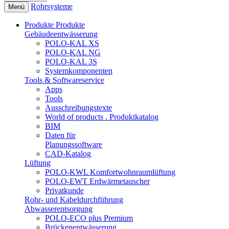
Rohrsysteme
Menü
Produkte
Produkte
Gebäudeentwässerung
POLO-KAL XS
POLO-KAL NG
POLO-KAL 3S
Systemkomponenten
Tools & Softwareservice
Apps
Tools
Ausschreibungstexte
World of products . Produktkatalog
BIM
Daten für
Planungssoftware
CAD-Katalog
Lüftung
POLO-KWL Komfortwohnraumlüftung
POLO-EWT Erdwärmetauscher
Privatkunde
Rohr- und Kabeldurchführung
Abwasserentsorgung
POLO-ECO plus Premium
Brückenentwässerung