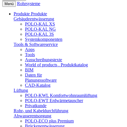
Rohrsysteme
Menü
Produkte
Produkte
Gebäudeentwässerung
POLO-KAL XS
POLO-KAL NG
POLO-KAL 3S
Systemkomponenten
Tools & Softwareservice
Apps
Tools
Ausschreibungstexte
World of products . Produktkatalog
BIM
Daten für
Planungssoftware
CAD-Katalog
Lüftung
POLO-KWL Komfortwohnraumlüftung
POLO-EWT Erdwärmetauscher
Privatkunde
Rohr- und Kabeldurchführung
Abwasserentsorgung
POLO-ECO plus Premium
Brückenentwässerung