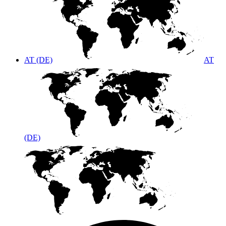
AT (DE)
AT
(DE)