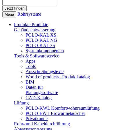
Rohrsysteme
Menü
Produkte
Produkte
Gebäudeentwässerung
POLO-KAL XS
POLO-KAL NG
POLO-KAL 3S
Systemkomponenten
Tools & Softwareservice
Apps
Tools
Ausschreibungstexte
World of products . Produktkatalog
BIM
Daten für
Planungssoftware
CAD-Katalog
Lüftung
POLO-KWL Komfortwohnraumlüftung
POLO-EWT Erdwärmetauscher
Privatkunde
Rohr- und Kabeldurchführung
Abwasserentsorgung