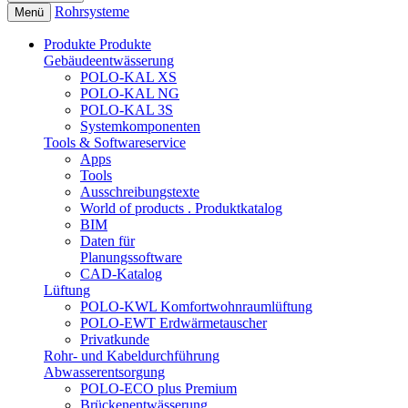
Rohrsysteme
Menü
Produkte
Produkte
Gebäudeentwässerung
POLO-KAL XS
POLO-KAL NG
POLO-KAL 3S
Systemkomponenten
Tools & Softwareservice
Apps
Tools
Ausschreibungstexte
World of products . Produktkatalog
BIM
Daten für
Planungssoftware
CAD-Katalog
Lüftung
POLO-KWL Komfortwohnraumlüftung
POLO-EWT Erdwärmetauscher
Privatkunde
Rohr- und Kabeldurchführung
Abwasserentsorgung
POLO-ECO plus Premium
Brückenentwässerung