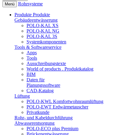
Rohrsysteme
Menü
Produkte
Produkte
Gebäudeentwässerung
POLO-KAL XS
POLO-KAL NG
POLO-KAL 3S
Systemkomponenten
Tools & Softwareservice
Apps
Tools
Ausschreibungstexte
World of products . Produktkatalog
BIM
Daten für
Planungssoftware
CAD-Katalog
Lüftung
POLO-KWL Komfortwohnraumlüftung
POLO-EWT Erdwärmetauscher
Privatkunde
Rohr- und Kabeldurchführung
Abwasserentsorgung
POLO-ECO plus Premium
Brückenentwässerung