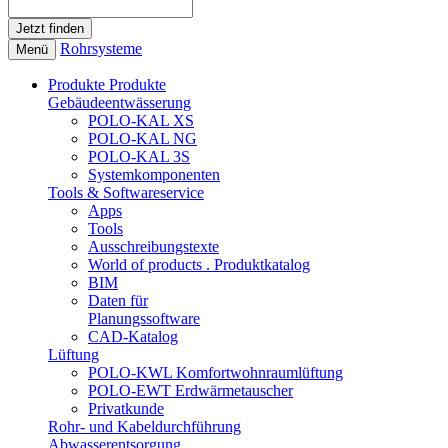
Rohrsysteme
Menü
Produkte
Produkte
Gebäudeentwässerung
POLO-KAL XS
POLO-KAL NG
POLO-KAL 3S
Systemkomponenten
Tools & Softwareservice
Apps
Tools
Ausschreibungstexte
World of products . Produktkatalog
BIM
Daten für
Planungssoftware
CAD-Katalog
Lüftung
POLO-KWL Komfortwohnraumlüftung
POLO-EWT Erdwärmetauscher
Privatkunde
Rohr- und Kabeldurchführung
Abwasserentsorgung