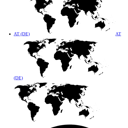
AT (DE)
AT
(DE)