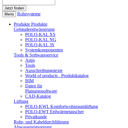
Rohrsysteme
Menü
Produkte
Produkte
Gebäudeentwässerung
POLO-KAL XS
POLO-KAL NG
POLO-KAL 3S
Systemkomponenten
Tools & Softwareservice
Apps
Tools
Ausschreibungstexte
World of products . Produktkatalog
BIM
Daten für
Planungssoftware
CAD-Katalog
Lüftung
POLO-KWL Komfortwohnraumlüftung
POLO-EWT Erdwärmetauscher
Privatkunde
Rohr- und Kabeldurchführung
Abwasserentsorgung