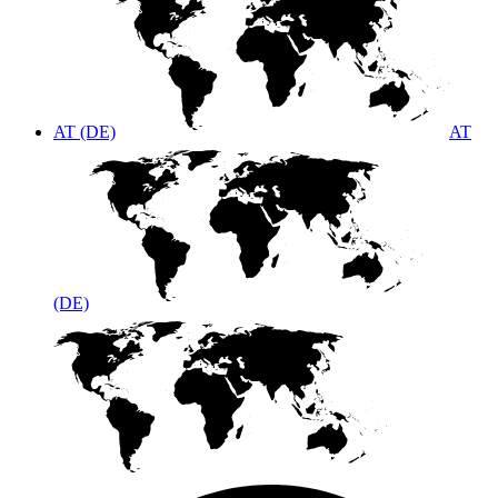
AT (DE)
AT
(DE)