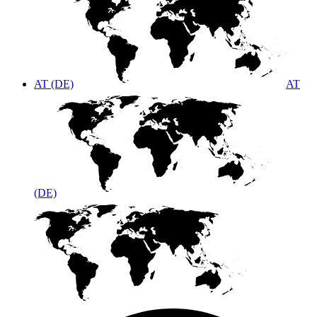
AT (DE)
AT
(DE)