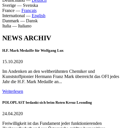
Deutschland
—
Deutsch
Sverige
—
Svenska
France
—
Français
International
—
English
Danmark
—
Dansk
Italia
—
Italiano
NEWS ARCHIV
H.F. Mark Medaille für Wolfgang Lux
15.10.2020
Im Andenken an den weltberühmten Chemiker und
Kunststoffpionier Hermann Franz Mark überreicht das OFI jedes
Jahr die H.F. Mark Medaille an...
Weiterlesen
POLOPLAST bedankt sich beim Roten Kreuz Leonding
24.04.2020
Freiwilligkeit ist das Fundament jeder funktionierenden