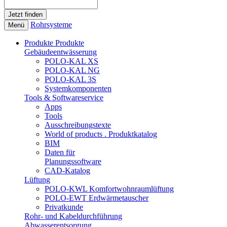
Rohrsysteme
Menü
Produkte
Produkte
Gebäudeentwässerung
POLO-KAL XS
POLO-KAL NG
POLO-KAL 3S
Systemkomponenten
Tools & Softwareservice
Apps
Tools
Ausschreibungstexte
World of products . Produktkatalog
BIM
Daten für
Planungssoftware
CAD-Katalog
Lüftung
POLO-KWL Komfortwohnraumlüftung
POLO-EWT Erdwärmetauscher
Privatkunde
Rohr- und Kabeldurchführung
Abwasserentsorgung