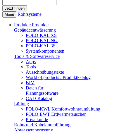
Rohrsysteme
Menü
Produkte
Produkte
Gebäudeentwässerung
POLO-KAL XS
POLO-KAL NG
POLO-KAL 3S
Systemkomponenten
Tools & Softwareservice
Apps
Tools
Ausschreibungstexte
World of products . Produktkatalog
BIM
Daten für
Planungssoftware
CAD-Katalog
Lüftung
POLO-KWL Komfortwohnraumlüftung
POLO-EWT Erdwärmetauscher
Privatkunde
Rohr- und Kabeldurchführung
Abwasserentsorgung