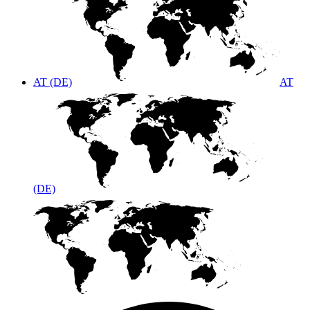
AT (DE)
AT
(DE)