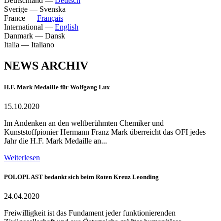
Deutschland
—
Deutsch
Sverige
—
Svenska
France
—
Français
International
—
English
Danmark
—
Dansk
Italia
—
Italiano
NEWS ARCHIV
H.F. Mark Medaille für Wolfgang Lux
15.10.2020
Im Andenken an den weltberühmten Chemiker und
Kunststoffpionier Hermann Franz Mark überreicht das OFI jedes
Jahr die H.F. Mark Medaille an...
Weiterlesen
POLOPLAST bedankt sich beim Roten Kreuz Leonding
24.04.2020
Freiwilligkeit ist das Fundament jeder funktionierenden