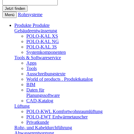
Rohrsysteme
Menü
Produkte
Produkte
Gebäudeentwässerung
POLO-KAL XS
POLO-KAL NG
POLO-KAL 3S
Systemkomponenten
Tools & Softwareservice
Apps
Tools
Ausschreibungstexte
World of products . Produktkatalog
BIM
Daten für
Planungssoftware
CAD-Katalog
Lüftung
POLO-KWL Komfortwohnraumlüftung
POLO-EWT Erdwärmetauscher
Privatkunde
Rohr- und Kabeldurchführung
Abwasserentsorgung