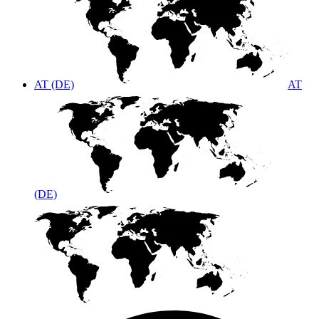
AT (DE)
AT
(DE)