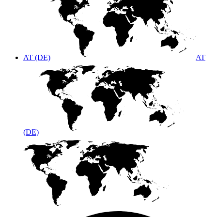
AT (DE)
AT
(DE)