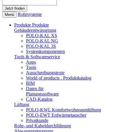
Rohrsysteme
Menü
Produkte
Produkte
Gebäudeentwässerung
POLO-KAL XS
POLO-KAL NG
POLO-KAL 3S
Systemkomponenten
Tools & Softwareservice
Apps
Tools
Ausschreibungstexte
World of products . Produktkatalog
BIM
Daten für
Planungssoftware
CAD-Katalog
Lüftung
POLO-KWL Komfortwohnraumlüftung
POLO-EWT Erdwärmetauscher
Privatkunde
Rohr- und Kabeldurchführung
Abwasserentsorgung