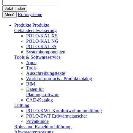
Rohrsysteme
Menü
Produkte
Produkte
Gebäudeentwässerung
POLO-KAL XS
POLO-KAL NG
POLO-KAL 3S
Systemkomponenten
Tools & Softwareservice
Apps
Tools
Ausschreibungstexte
World of products . Produktkatalog
BIM
Daten für
Planungssoftware
CAD-Katalog
Lüftung
POLO-KWL Komfortwohnraumlüftung
POLO-EWT Erdwärmetauscher
Privatkunde
Rohr- und Kabeldurchführung
Abwasserentsorgung