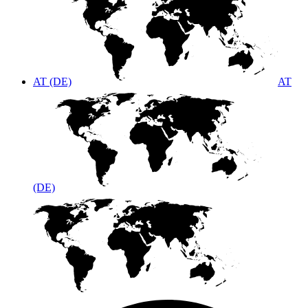
AT (DE)
AT
(DE)