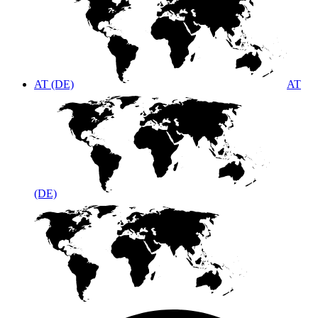
AT (DE)
AT
(DE)