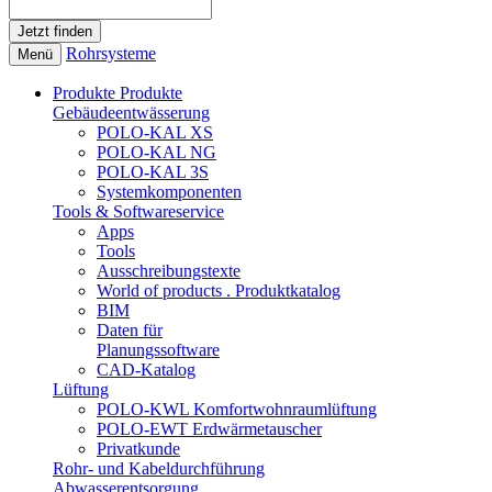
Rohrsysteme
Menü
Produkte
Produkte
Gebäudeentwässerung
POLO-KAL XS
POLO-KAL NG
POLO-KAL 3S
Systemkomponenten
Tools & Softwareservice
Apps
Tools
Ausschreibungstexte
World of products . Produktkatalog
BIM
Daten für
Planungssoftware
CAD-Katalog
Lüftung
POLO-KWL Komfortwohnraumlüftung
POLO-EWT Erdwärmetauscher
Privatkunde
Rohr- und Kabeldurchführung
Abwasserentsorgung