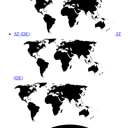
AT (DE)
AT
(DE)