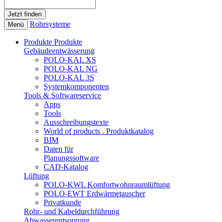
Rohrsysteme
Menü
Produkte
Produkte
Gebäudeentwässerung
POLO-KAL XS
POLO-KAL NG
POLO-KAL 3S
Systemkomponenten
Tools & Softwareservice
Apps
Tools
Ausschreibungstexte
World of products . Produktkatalog
BIM
Daten für
Planungssoftware
CAD-Katalog
Lüftung
POLO-KWL Komfortwohnraumlüftung
POLO-EWT Erdwärmetauscher
Privatkunde
Rohr- und Kabeldurchführung
Abwasserentsorgung