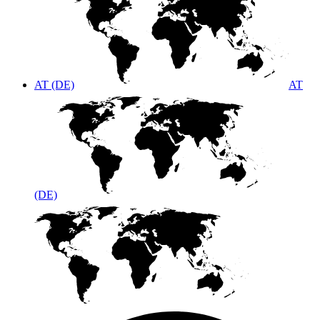
AT (DE)
AT
(DE)