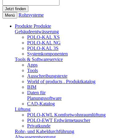
Rohrsysteme
Menü
Produkte
Produkte
Gebäudeentwässerung
POLO-KAL XS
POLO-KAL NG
POLO-KAL 3S
Systemkomponenten
Tools & Softwareservice
Apps
Tools
Ausschreibungstexte
World of products . Produktkatalog
BIM
Daten für
Planungssoftware
CAD-Katalog
Lüftung
POLO-KWL Komfortwohnraumlüftung
POLO-EWT Erdwärmetauscher
Privatkunde
Rohr- und Kabeldurchführung
Abwasserentsorgung