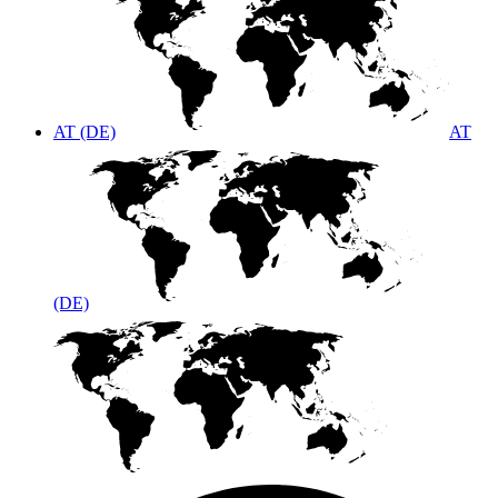
AT (DE)
AT
(DE)