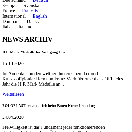
Deutschland
—
Deutsch
Sverige
—
Svenska
France
—
Français
International
—
English
Danmark
—
Dansk
Italia
—
Italiano
NEWS ARCHIV
H.F. Mark Medaille für Wolfgang Lux
15.10.2020
Im Andenken an den weltberühmten Chemiker und
Kunststoffpionier Hermann Franz Mark überreicht das OFI jedes
Jahr die H.F. Mark Medaille an...
Weiterlesen
POLOPLAST bedankt sich beim Roten Kreuz Leonding
24.04.2020
Freiwilligkeit ist das Fundament jeder funktionierenden