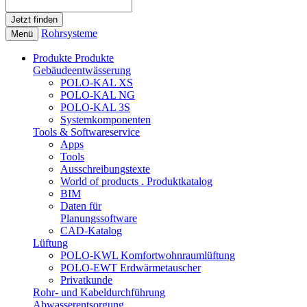
Rohrsysteme
Menü
Produkte
Produkte
Gebäudeentwässerung
POLO-KAL XS
POLO-KAL NG
POLO-KAL 3S
Systemkomponenten
Tools & Softwareservice
Apps
Tools
Ausschreibungstexte
World of products . Produktkatalog
BIM
Daten für
Planungssoftware
CAD-Katalog
Lüftung
POLO-KWL Komfortwohnraumlüftung
POLO-EWT Erdwärmetauscher
Privatkunde
Rohr- und Kabeldurchführung
Abwasserentsorgung