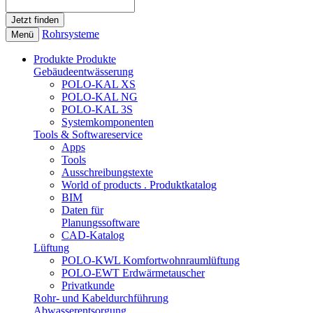
Rohrsysteme
Menü
Produkte
Produkte
Gebäudeentwässerung
POLO-KAL XS
POLO-KAL NG
POLO-KAL 3S
Systemkomponenten
Tools & Softwareservice
Apps
Tools
Ausschreibungstexte
World of products . Produktkatalog
BIM
Daten für
Planungssoftware
CAD-Katalog
Lüftung
POLO-KWL Komfortwohnraumlüftung
POLO-EWT Erdwärmetauscher
Privatkunde
Rohr- und Kabeldurchführung
Abwasserentsorgung