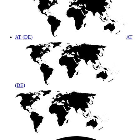
AT (DE)
AT
(DE)