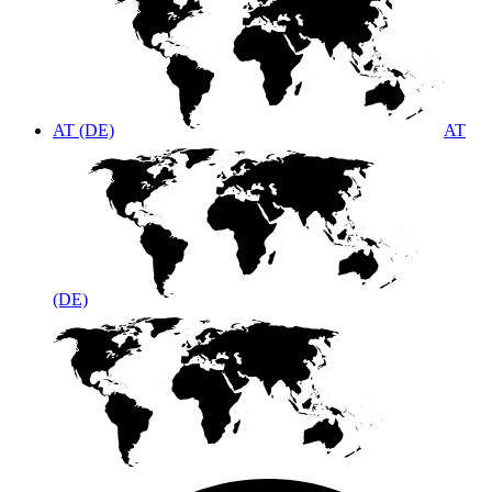
AT (DE)
AT
(DE)