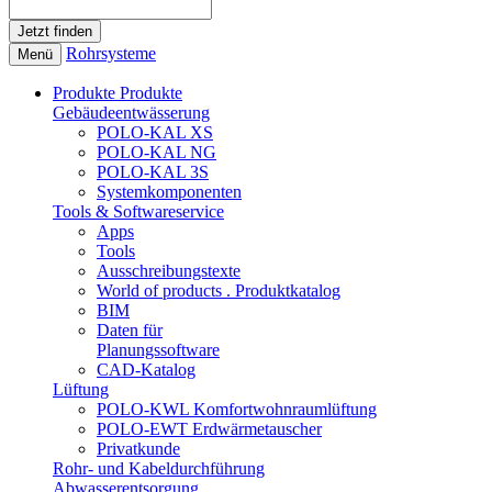
Rohrsysteme
Menü
Produkte
Produkte
Gebäudeentwässerung
POLO-KAL XS
POLO-KAL NG
POLO-KAL 3S
Systemkomponenten
Tools & Softwareservice
Apps
Tools
Ausschreibungstexte
World of products . Produktkatalog
BIM
Daten für
Planungssoftware
CAD-Katalog
Lüftung
POLO-KWL Komfortwohnraumlüftung
POLO-EWT Erdwärmetauscher
Privatkunde
Rohr- und Kabeldurchführung
Abwasserentsorgung