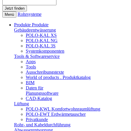
Rohrsysteme
Menü
Produkte
Produkte
Gebäudeentwässerung
POLO-KAL XS
POLO-KAL NG
POLO-KAL 3S
Systemkomponenten
Tools & Softwareservice
Apps
Tools
Ausschreibungstexte
World of products . Produktkatalog
BIM
Daten für
Planungssoftware
CAD-Katalog
Lüftung
POLO-KWL Komfortwohnraumlüftung
POLO-EWT Erdwärmetauscher
Privatkunde
Rohr- und Kabeldurchführung
Abwasserentsorgung