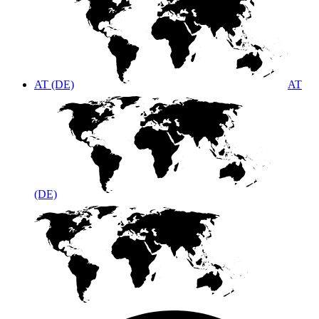
AT (DE)
AT
(DE)