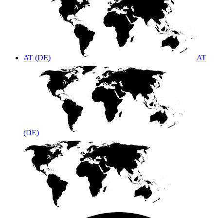
AT (DE)
AT
(DE)