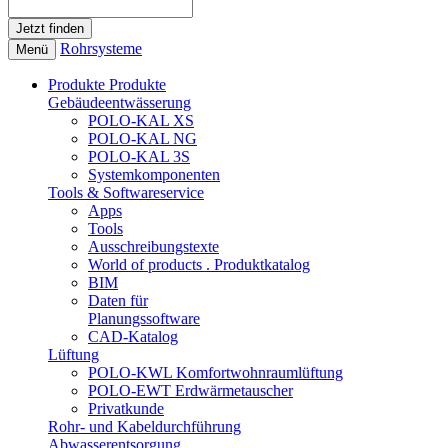
Rohrsysteme
Menü
Produkte
Produkte
Gebäudeentwässerung
POLO-KAL XS
POLO-KAL NG
POLO-KAL 3S
Systemkomponenten
Tools & Softwareservice
Apps
Tools
Ausschreibungstexte
World of products . Produktkatalog
BIM
Daten für
Planungssoftware
CAD-Katalog
Lüftung
POLO-KWL Komfortwohnraumlüftung
POLO-EWT Erdwärmetauscher
Privatkunde
Rohr- und Kabeldurchführung
Abwasserentsorgung