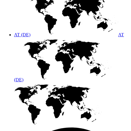
AT (DE)
AT
(DE)