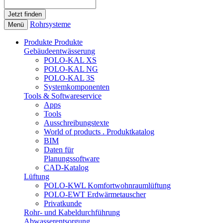
Rohrsysteme
Menü
Produkte
Produkte
Gebäudeentwässerung
POLO-KAL XS
POLO-KAL NG
POLO-KAL 3S
Systemkomponenten
Tools & Softwareservice
Apps
Tools
Ausschreibungstexte
World of products . Produktkatalog
BIM
Daten für
Planungssoftware
CAD-Katalog
Lüftung
POLO-KWL Komfortwohnraumlüftung
POLO-EWT Erdwärmetauscher
Privatkunde
Rohr- und Kabeldurchführung
Abwasserentsorgung