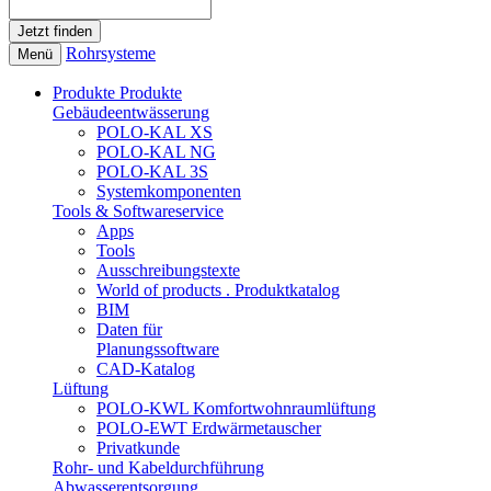
Rohrsysteme
Menü
Produkte
Produkte
Gebäudeentwässerung
POLO-KAL XS
POLO-KAL NG
POLO-KAL 3S
Systemkomponenten
Tools & Softwareservice
Apps
Tools
Ausschreibungstexte
World of products . Produktkatalog
BIM
Daten für
Planungssoftware
CAD-Katalog
Lüftung
POLO-KWL Komfortwohnraumlüftung
POLO-EWT Erdwärmetauscher
Privatkunde
Rohr- und Kabeldurchführung
Abwasserentsorgung