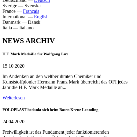
Deutschland
—
Deutsch
Sverige
—
Svenska
France
—
Français
International
—
English
Danmark
—
Dansk
Italia
—
Italiano
NEWS ARCHIV
H.F. Mark Medaille für Wolfgang Lux
15.10.2020
Im Andenken an den weltberühmten Chemiker und
Kunststoffpionier Hermann Franz Mark überreicht das OFI jedes
Jahr die H.F. Mark Medaille an...
Weiterlesen
POLOPLAST bedankt sich beim Roten Kreuz Leonding
24.04.2020
Freiwilligkeit ist das Fundament jeder funktionierenden