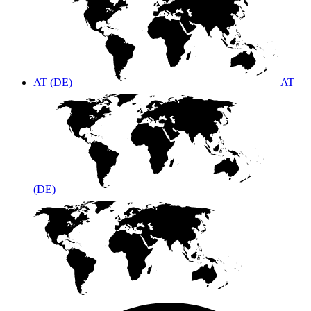
AT (DE)
AT
(DE)