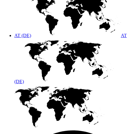
AT (DE)
AT
(DE)