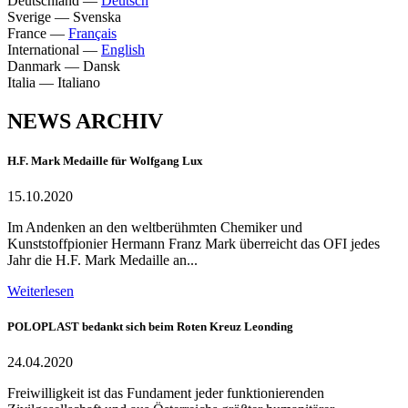
Deutschland
—
Deutsch
Sverige
—
Svenska
France
—
Français
International
—
English
Danmark
—
Dansk
Italia
—
Italiano
NEWS ARCHIV
H.F. Mark Medaille für Wolfgang Lux
15.10.2020
Im Andenken an den weltberühmten Chemiker und
Kunststoffpionier Hermann Franz Mark überreicht das OFI jedes
Jahr die H.F. Mark Medaille an...
Weiterlesen
POLOPLAST bedankt sich beim Roten Kreuz Leonding
24.04.2020
Freiwilligkeit ist das Fundament jeder funktionierenden