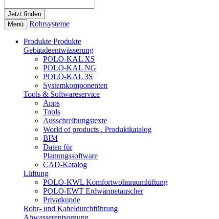
Rohrsysteme
Menü
Produkte
Produkte
Gebäudeentwässerung
POLO-KAL XS
POLO-KAL NG
POLO-KAL 3S
Systemkomponenten
Tools & Softwareservice
Apps
Tools
Ausschreibungstexte
World of products . Produktkatalog
BIM
Daten für
Planungssoftware
CAD-Katalog
Lüftung
POLO-KWL Komfortwohnraumlüftung
POLO-EWT Erdwärmetauscher
Privatkunde
Rohr- und Kabeldurchführung
Abwasserentsorgung