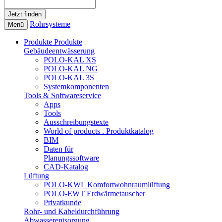
Rohrsysteme
Menü
Produkte
Produkte
Gebäudeentwässerung
POLO-KAL XS
POLO-KAL NG
POLO-KAL 3S
Systemkomponenten
Tools & Softwareservice
Apps
Tools
Ausschreibungstexte
World of products . Produktkatalog
BIM
Daten für
Planungssoftware
CAD-Katalog
Lüftung
POLO-KWL Komfortwohnraumlüftung
POLO-EWT Erdwärmetauscher
Privatkunde
Rohr- und Kabeldurchführung
Abwasserentsorgung