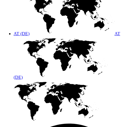
AT (DE)
AT
(DE)