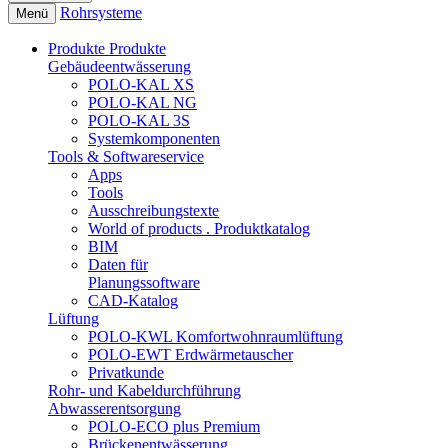
Rohrsysteme
Menü
Produkte
Produkte
Gebäudeentwässerung
POLO-KAL XS
POLO-KAL NG
POLO-KAL 3S
Systemkomponenten
Tools & Softwareservice
Apps
Tools
Ausschreibungstexte
World of products . Produktkatalog
BIM
Daten für
Planungssoftware
CAD-Katalog
Lüftung
POLO-KWL Komfortwohnraumlüftung
POLO-EWT Erdwärmetauscher
Privatkunde
Rohr- und Kabeldurchführung
Abwasserentsorgung
POLO-ECO plus Premium
Brückenentwässerung