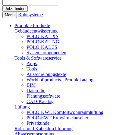
Rohrsysteme
Menü
Produkte
Produkte
Gebäudeentwässerung
POLO-KAL XS
POLO-KAL NG
POLO-KAL 3S
Systemkomponenten
Tools & Softwareservice
Apps
Tools
Ausschreibungstexte
World of products . Produktkatalog
BIM
Daten für
Planungssoftware
CAD-Katalog
Lüftung
POLO-KWL Komfortwohnraumlüftung
POLO-EWT Erdwärmetauscher
Privatkunde
Rohr- und Kabeldurchführung
Abwasserentsorgung