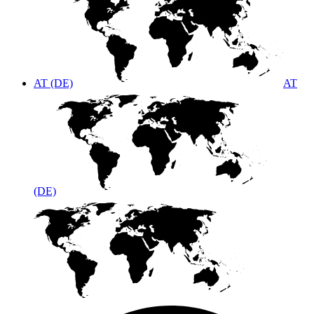
AT (DE)
AT
(DE)